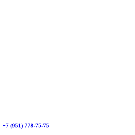
Instagram
Whatsapp
Email
Youtube
Telegram
Vk
+7 (951) 778-75-75